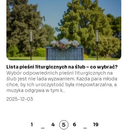
Lista pieśni liturgicznych na ślub – co wybrać?
Wybór odpowiednich pieśni liturgicznych na
ślub jest nie lada wyzwaniem. Każda para młoda
chce, by ich uroczystość była niepowtarzalna, a
muzyka odgrywa w tym k...
2025-12-03
5
1
4
6
19
...
...