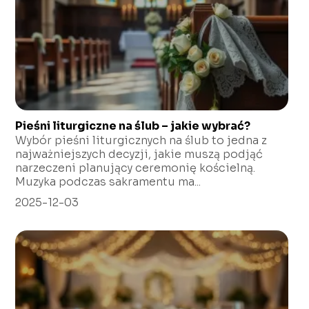
Pieśni liturgiczne na ślub – jakie wybrać?
Wybór pieśni liturgicznych na ślub to jedna z
najważniejszych decyzji, jakie muszą podjąć
narzeczeni planujący ceremonię kościelną.
Muzyka podczas sakramentu ma...
2025-12-03