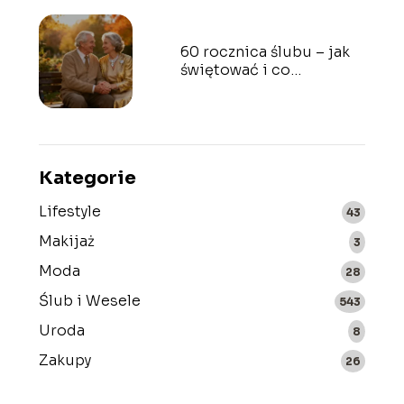
60 rocznica ślubu – jak
świętować i co
podarować?
Kategorie
Lifestyle
43
Makijaż
3
Moda
28
Ślub i Wesele
543
Uroda
8
Zakupy
26