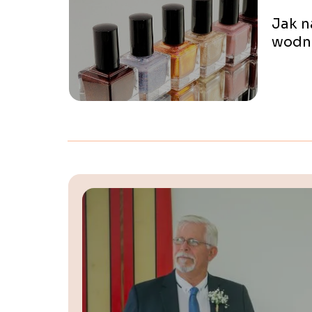
Jak n
wodn