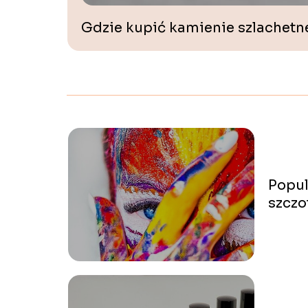
Gdzie kupić kamienie szlachetn
Popul
szczo