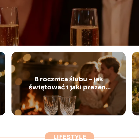
8 rocznica ślubu – jak
świętować i jaki prezent
wybrać?
LIFESTYLE