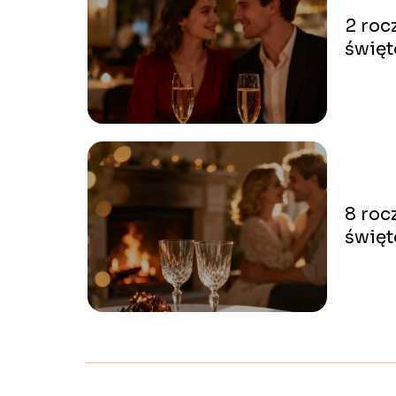
2 roc
święt
wybr
8 roc
święt
wybr