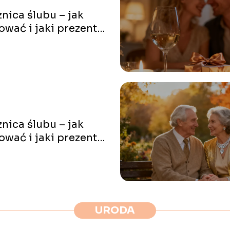
znica ślubu – jak
ować i jaki prezent
ać?
znica ślubu – jak
ować i jaki prezent
ać?
URODA