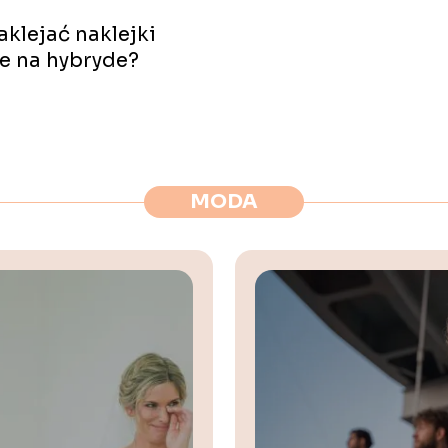
aklejać naklejki
e na hybryde?
MODA