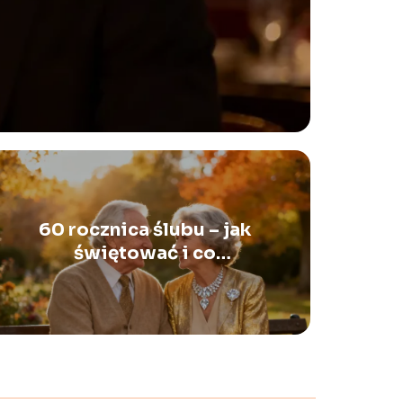
60 rocznica ślubu – jak
świętować i co
podarować?