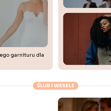
ego garnituru dla
ŚLUB I WESELE