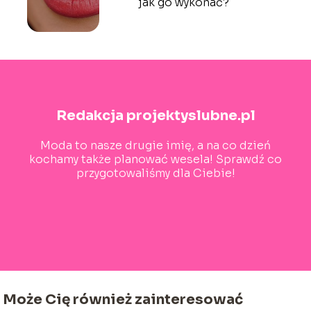
jak go wykonać?
Redakcja projektyslubne.pl
Moda to nasze drugie imię, a na co dzień
kochamy także planować wesela! Sprawdź co
przygotowaliśmy dla Ciebie!
Może Cię również zainteresować