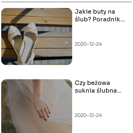
Jakie buty na
ślub? Poradnik
wyboru idealnych
butów na wesele
2020-12-24
Czy beżowa
suknia ślubna
będzie
odpowiednia?
2020-12-24