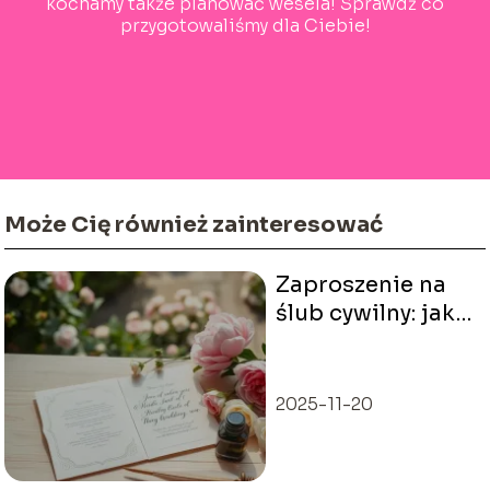
kochamy także planować wesela! Sprawdź co
przygotowaliśmy dla Ciebie!
Może Cię również zainteresować
Zaproszenie na
ślub cywilny: jak
napisać idealny
tekst?
2025-11-20