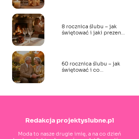
wybrać?
8 rocznica ślubu – jak
świętować i jaki prezent
wybrać?
60 rocznica ślubu – jak
świętować i co
podarować?
Redakcja projektyslubne.pl
Moda to nasze drugie imię, a na co dzień