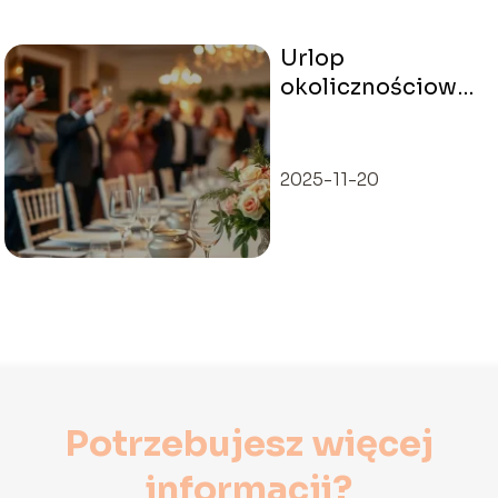
Urlop
okolicznościowy
na ślub – co
warto wiedzieć?
2025-11-20
Potrzebujesz więcej
informacji?