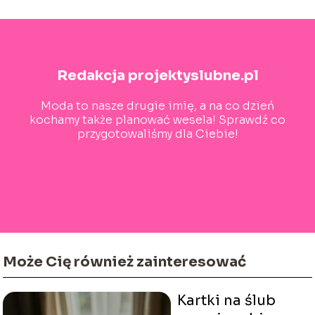
Redakcja projektyslubne.pl
Moda to nasze drugie imię, a na co dzień
kochamy także planować wesela! Sprawdź co
przygotowaliśmy dla Ciebie!
Może Cię również zainteresować
Kartki na ślub