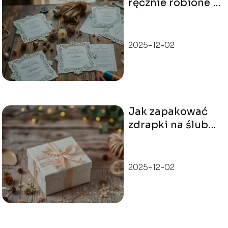
ręcznie robione –
jak stworzyć
wyjątkowe
zaproszenia?
2025-12-02
Jak zapakować
zdrapki na ślub?
Kreatywne
pomysły i
inspiracje
2025-12-02