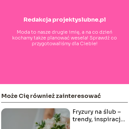
Redakcja projektyslubne.pl
Moda to nasze drugie imię, a na co dzień
kochamy także planować wesela! Sprawdź co
przygotowaliśmy dla Ciebie!
Może Cię również zainteresować
Fryzury na ślub –
trendy, inspiracje
i porady dla