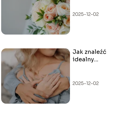
przyszłych panien
młodych
2025-12-02
Jak znaleźć
idealny
pierścionek z
bursztynem
2025-12-02