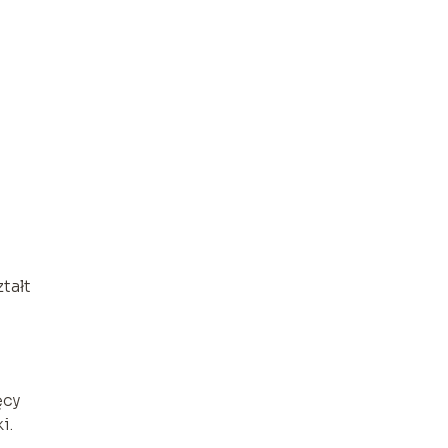
tałt
ęcy
i.