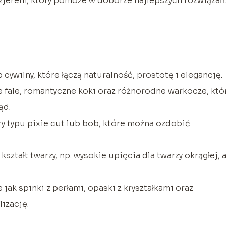
yzjerem, który pomoże w doborze najlepszych rozwiązań
cywilny, które łączą naturalność, prostotę i elegancję.
e fale, romantyczne koki oraz różnorodne warkocze, któ
ąd.
ry typu pixie cut lub bob, które można ozdobić
ztałt twarzy, np. wysokie upięcia dla twarzy okrągłej, 
jak spinki z perłami, opaski z kryształkami oraz
lizację.