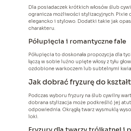
Dla posiadaczek krótkich włosów ślub cywil
ogranicza możliwości stylizacyjnych. Pixie
elegancko i stylowo. Dodatki takie jak opas
charakteru.
Półupięcia i romantyczne fale
Półupięcia to doskonała propozycja dla tych
łączą w sobie luźno upięte włosy z tyłu gł
ozdobione warkoczem lub subtelnymi kwiat
Jak dobrać fryzurę do kształ
Podczas wyboru fryzury na ślub cywilny wa
dobrana stylizacja może podkreślić jej atut
odpowiednia. Okrągłą twarz wysmuklą wysok
loki.
Fryzury dla twarzy trójkątnej i