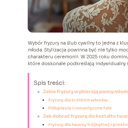
Wybór fryzury na ślub cywilny to jedna z kl
młoda. Stylizacja powinna być nie tylko mo
charakteru ceremonii. W 2025 roku dominują
które doskonale podkreślają indywidualny s
Spis treści:
Jakie fryzury wybierają panny młode
Fryzury dla krótkich włosów
Półupięcia i romantyczne fale
Jak dobrać fryzurę do kształtu twa
Fryzury dla twarzy trójkątnej i prost