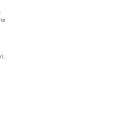
e
nie
i,