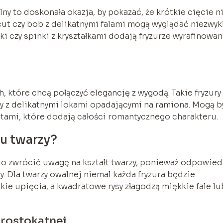
ny to doskonała okazja, by pokazać, że krótkie cięcie n
 cut czy bob z delikatnymi falami mogą wyglądać niezwyk
ki czy spinki z kryształkami dodają fryzurze wyrafinowa
, które chcą połączyć elegancję z wygodą. Takie fryzury
owy z delikatnymi lokami opadającymi na ramiona. Mogą b
ami, które dodają całości romantycznego charakteru.
tu twarzy?
rto zwrócić uwagę na kształt twarzy, ponieważ odpowie
y. Dla twarzy owalnej niemal każda fryzura będzie
ie upięcia, a kwadratowe rysy złagodzą miękkie fale lu
 prostokątnej