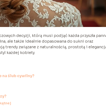
uczowych decyzji, którą musi podjąć każda przyszła pann
dna, ale także idealnie dopasowana do sukni oraz
 trendy związane z naturalnością, prostotą i elegancj
tyl każdej kobiety.
 na ślub cywilny?
rzy?
okątnej