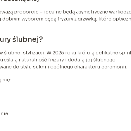
noważą proporcje – idealne będą asymetryczne warkocz
j dobrym wyborem będą fryzury z grzywką, które optycz
ury ślubnej?
ślubnej stylizacji. W 2025 roku królują delikatne spink
kreślają naturalność fryzury i dodają jej ślubnego
ane do stylu sukni i ogólnego charakteru ceremonii.
 się:
nie.