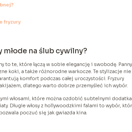
ubnej?
 fryzury
y młode na ślub cywilny?
ny to te, które łączą w sobie elegancję i swobodę. Panny
ne koki, a także różnorodne warkocze. Te stylizacje nie
arantują komfort podczas całej uroczystości. Fryzury
kijażem, dlatego warto dobrze przemyśleć ich wybór.
onymi włosami, które można ozdobić subtelnymi dodatka
iaty. Długie włosy z hollywoodzkimi falami to wybór, któ
pozwala poczuć się jak gwiazda kina.