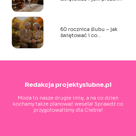
wybrać?
60 rocznica ślubu – jak
świętować i co
podarować?
Redakcja projektyslubne.pl
Moda to nasze drugie imię, a na co dzień
kochamy także planować wesela! Sprawdź co
przygotowaliśmy dla Ciebie!