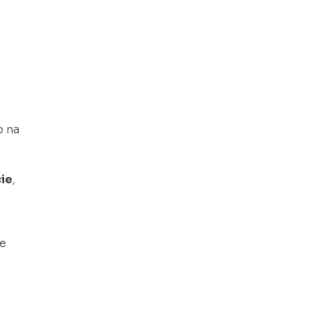
b na
cie
,
we