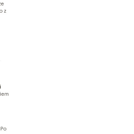
ze
o z
z
i
kiem
 Po