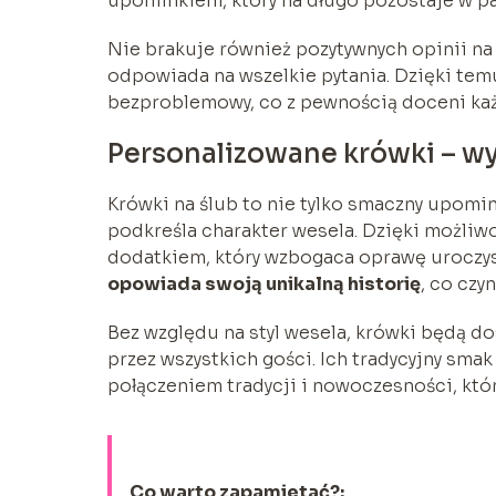
upominkiem, który na długo pozostaje w p
Nie brakuje również pozytywnych opinii na 
odpowiada na wszelkie pytania. Dzięki tem
bezproblemowy, co z pewnością doceni każ
Personalizowane krówki – w
Krówki na ślub to nie tylko smaczny upomin
podkreśla charakter wesela. Dzięki możliwo
dodatkiem, który wzbogaca oprawę uroczy
opowiada swoją unikalną historię
, co czy
Bez względu na styl wesela, krówki będą d
przez wszystkich gości. Ich tradycyjny sma
połączeniem tradycji i nowoczesności, któ
Co warto zapamietać?: