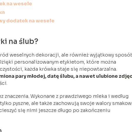
ek na wesele
ych
wy dodatek na wesele
i na ślub?
wśród weselnych dekoracji, ale również wyjątkowy sposó
zięki personalizowanym etykietom, które można
stości, każda krówka staje się niepowtarzalna.
iona pary młodej, datę ślubu, a nawet ulubione zdję
ci.
z znaczenia. Wykonane z prawdziwego mleka i według
e tylko pyszne, ale także zachowują swoje walory smako
cieszyć się nimi jeszcze długo po zakończeniu
h