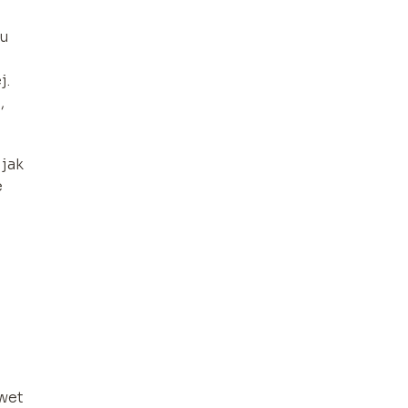
ru
j.
m
,
 jak
e
awet