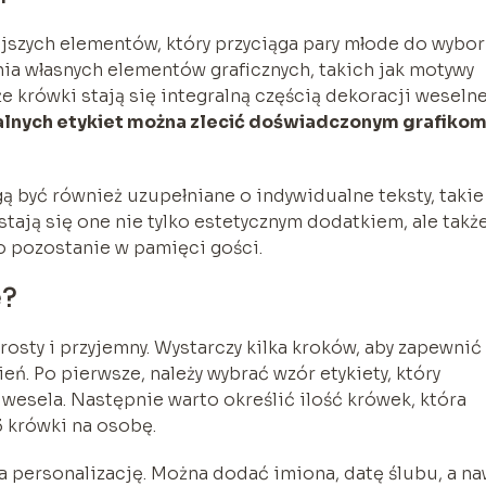
ejszych elementów, który przyciąga pary młode do wybo
a własnych elementów graficznych, takich jak motywy
e krówki stają się integralną częścią dekoracji weselne
alnych etykiet można zlecić doświadczonym grafiko
 być również uzupełniane o indywidualne teksty, takie
tają się one nie tylko estetycznym dodatkiem, ale takż
go pozostanie w pamięci gości.
e?
sty i przyjemny. Wystarczy kilka kroków, aby zapewnić
eń. Po pierwsze, należy wybrać wzór etykiety, który
esela. Następnie warto określić ilość krówek, która
3 krówki na osobę.
a personalizację. Można dodać imiona, datę ślubu, a n