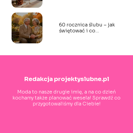
wybrać?
60 rocznica ślubu – jak
świętować i co
podarować?
Redakcja projektyslubne.pl
Moda to nasze drugie imię, a na co dzień
kochamy także planować wesela! Sprawdź co
przygotowaliśmy dla Ciebie!