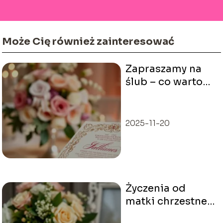
Może Cię również zainteresować
Zapraszamy na
ślub – co warto
wiedzieć przed
ceremonią?
2025-11-20
Życzenia od
matki chrzestnej
na ślub – jak je