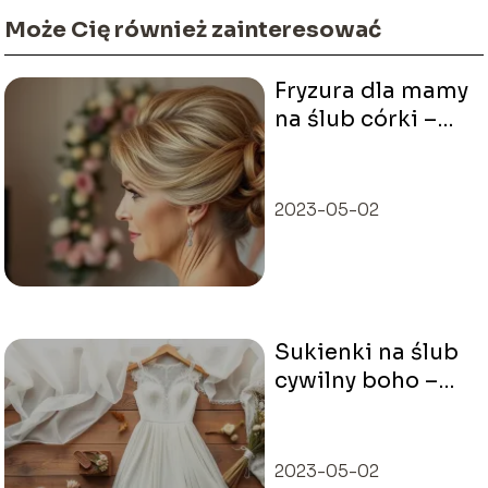
Może Cię również zainteresować
Fryzura dla mamy
na ślub córki –
jaką wybrać?
Porady i
inspiracje
2023-05-02
Sukienki na ślub
cywilny boho –
trendy, stylizacje,
inspiracje
2023-05-02