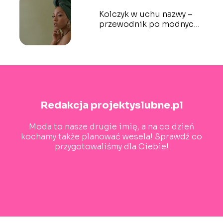
Kolczyk w uchu nazwy –
przewodnik po modnych i
popularnych rodzajach
przekłucia
Redakcja projektyslubne.pl
Moda to nasze drugie imię, a na co dzień
kochamy także planować wesela! Sprawdź co
przygotowaliśmy dla Ciebie!