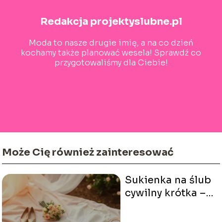
Redakcja projektyslubne.pl
Moda to nasze drugie imię, a na co dzień
kochamy także planować wesela! Sprawdź co
przygotowaliśmy dla Ciebie!
Może Cię również zainteresować
Sukienka na ślub
cywilny krótka –
jak wybrać
idealny model?