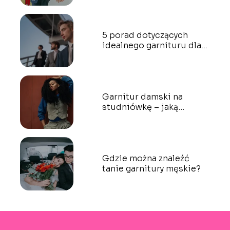
5 porad dotyczących
idealnego garnituru dla
blondyna
Garnitur damski na
studniówkę – jaką
stylizację wybrać na bal?
Gdzie można znaleźć
tanie garnitury męskie?