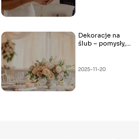
Dekoracje na
ślub – pomysły,
inspiracje, trendy
na wyjątkowy
dzień
2025-11-20