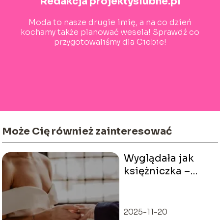
Redakcja projektyslubne.pl
Moda to nasze drugie imię, a na co dzień
kochamy także planować wesela! Sprawdź co
przygotowaliśmy dla Ciebie!
Może Cię również zainteresować
Wyglądała jak
księżniczka –
Suknia ślubna
Meghan Markle
2025-11-20