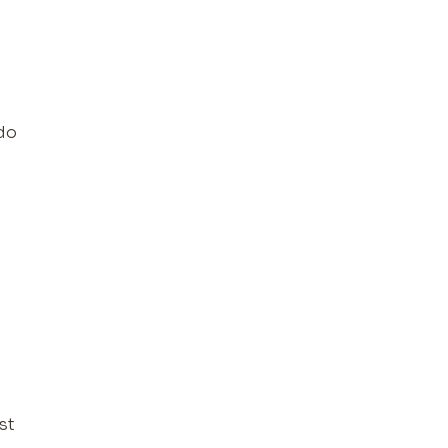
do
st