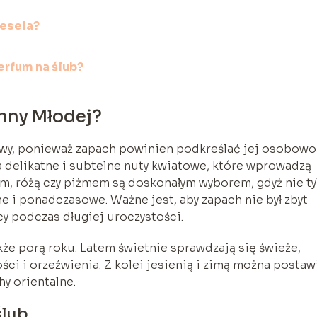
esela?
erfum na ślub?
anny Młodej?
owy, ponieważ zapach powinien podkreślać jej osobowo
na delikatne i subtelne nuty kwiatowe, które wprowadzą
m, różą czy piżmem są doskonałym wyborem, gdyż nie ty
ne i ponadczasowe. Ważne jest, aby zapach nie był zbyt
y podczas długiej uroczystości.
że porą roku. Latem świetnie sprawdzają się świeże,
i i orzeźwienia. Z kolei jesienią i zimą można postaw
hy orientalne.
ślub