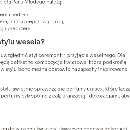
 dla Pana Młodego należą:
rem i cedrem,
em, miętą pieprzową i różą,
ą i pieprzem.
tylu wesela?
uwzględnić styl ceremonii i przyjęcia weselnego. Dla
będą delikatne kompozycje kwiatowe, które podkreślą
l w stylu boho można postawić na zapachy inspirowane
ylu świetnie sprawdzą się perfumy unisex, które łącz
 perfumy były spójne z całą aranżacją i dekoracjami, aby
um do zapachu kwiatów używanych podczas dekoracji.