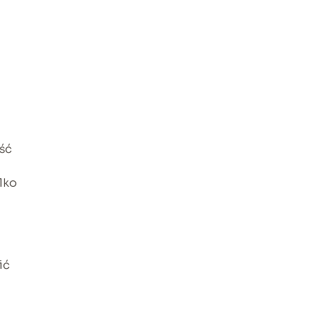
ść
lko
ić