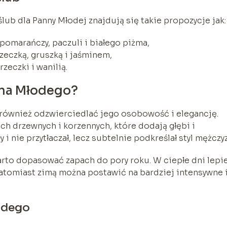
ub dla Panny Młodej znajdują się takie propozycje jak:
omarańczy, paczuli i białego piżma,
rzeczką, gruszką i jaśminem,
zeczki i wanilią.
ana Młodego?
również odzwierciedlać jego osobowość i elegancję.
ch drzewnych i korzennych, które dodają głębi i
 i nie przytłaczał, lecz subtelnie podkreślał styl mężczyz
rto dopasować zapach do pory roku. W ciepłe dni lepi
natomiast zimą można postawić na bardziej intensywne 
odego