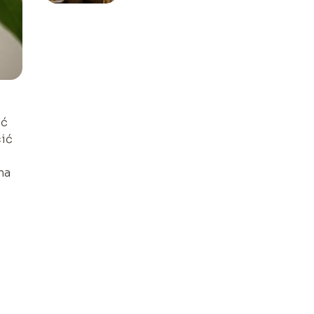
ać
cić
na