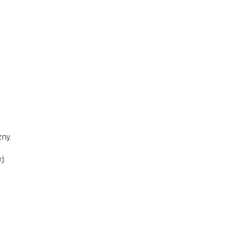
ny.
ej
i