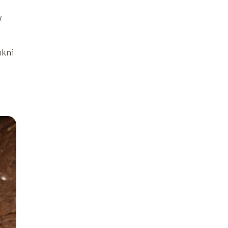
y
ukni