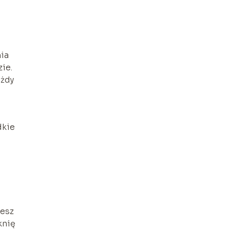
nia
ie.
ażdy
dkie
żesz
knię