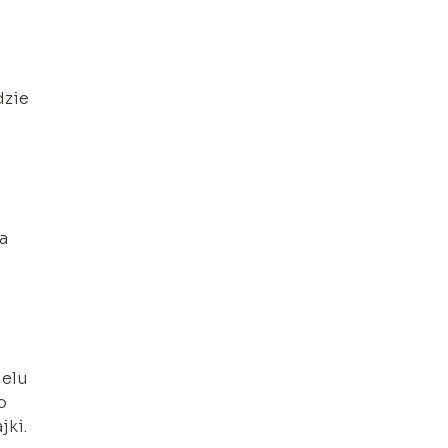
dzie
a
ielu
o
jki.