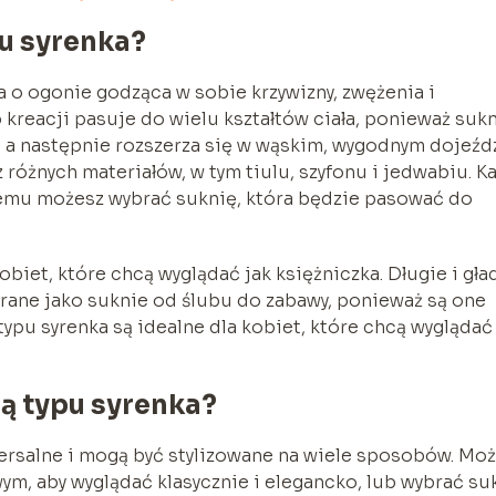
pu syrenka?
a o ogonie godząca w sobie krzywizny, zwężenia i
yp kreacji pasuje do wielu kształtów ciała, ponieważ suk
a, a następnie rozszerza się w wąskim, wygodnym dojeźdz
różnych materiałów, w tym tiulu, szyfonu i jedwabiu. K
czemu możesz wybrać suknię, która będzie pasować do
obiet, które chcą wyglądać jak księżniczka. Długie i gła
erane jako suknie od ślubu do zabawy, ponieważ są one
typu syrenka są idealne dla kobiet, które chcą wyglądać
ną typu syrenka?
ersalne i mogą być stylizowane na wiele sposobów. Mo
ym, aby wyglądać klasycznie i elegancko, lub wybrać su