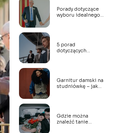
Porady dotyczące
wyboru idealnego
garnituru dla ojca
pana młodego
5 porad
dotyczących
idealnego
garnituru dla
blondyna
Garnitur damski na
studniówkę – jaką
stylizację wybrać
na bal?
Gdzie można
znaleźć tanie
garnitury męskie?