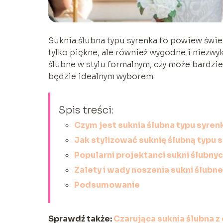
Suknia ślubna typu syrenka to powiew świe
tylko piękne, ale również wygodne i niezwyk
ślubne w stylu formalnym, czy może bardzi
będzie idealnym wyborem.
Spis treści:
Czym jest suknia ślubna typu syren
Jak stylizować suknię ślubną typu 
Popularni projektanci sukni ślubny
Zalety i wady noszenia sukni ślubne
Podsumowanie
Sprawdź także:
Czarująca suknia ślubna z