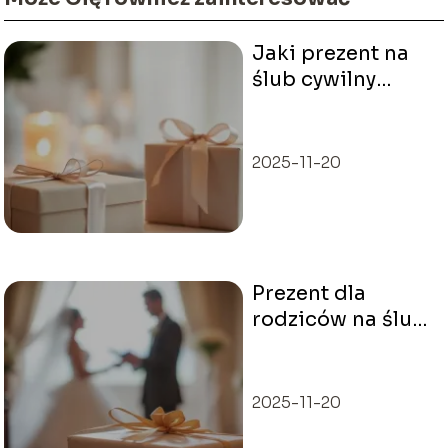
Jaki prezent na
ślub cywilny
wybrać?
Praktyczne
porady i pomysły
2025-11-20
Prezent dla
rodziców na ślub
– jakie pomysły
są najlepsze?
2025-11-20