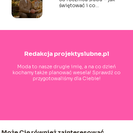
świętować i co
podarować?
Redakcja projektyslubne.pl
Moda to nasze drugie imię, a na co dzień
kochamy także planować wesela! Sprawdź co
przygotowaliśmy dla Ciebie!
Może Cię również zainteresować