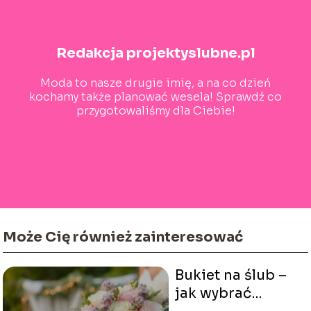
Redakcja projektyslubne.pl
Moda to nasze drugie imię, a na co dzień
kochamy także planować wesela! Sprawdź co
przygotowaliśmy dla Ciebie!
Może Cię również zainteresować
Bukiet na ślub –
jak wybrać