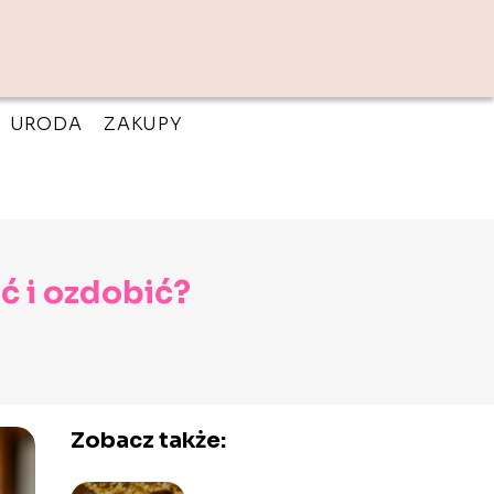
URODA
ZAKUPY
ć i ozdobić?
Zobacz także: