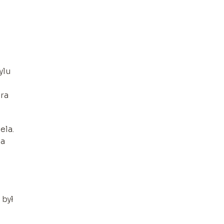
ylu
ara
ela.
na
 był