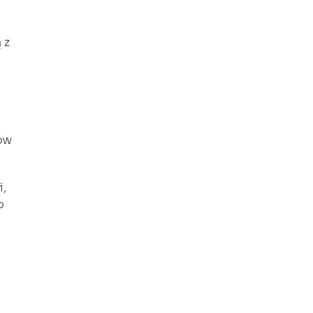
 z
ów
i,
o