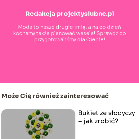
Redakcja projektyslubne.pl
Moda to nasze drugie imię, a na co dzień
kochamy także planować wesela! Sprawdź co
przygotowaliśmy dla Ciebie!
Może Cię również zainteresować
Bukiet ze słodyczy
– jak zrobić?