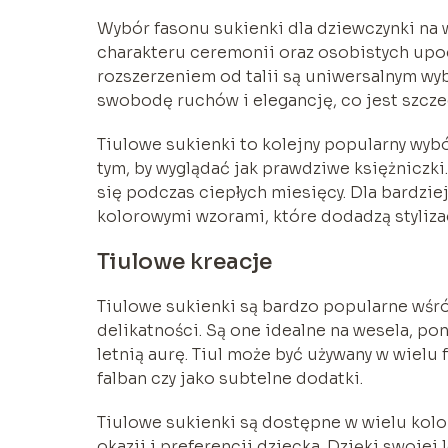
Wybór fasonu sukienki dla dziewczynki na w
charakteru ceremonii oraz osobistych upodo
rozszerzeniem od talii są uniwersalnym wy
swobodę ruchów i elegancję, co jest szcz
Tiulowe sukienki to kolejny popularny wyb
tym, by wyglądać jak prawdziwe księżniczki
się podczas ciepłych miesięcy. Dla bardzi
kolorowymi wzorami, które dodadzą styliza
Tiulowe kreacje
Tiulowe sukienki są bardzo popularne wśr
delikatności. Są one idealne na wesela, po
letnią aurę. Tiul może być używany w wielu
falban czy jako subtelne dodatki.
Tiulowe sukienki są dostępne w wielu kolo
okazji i preferencji dziecka. Dzięki swojej