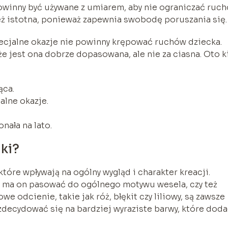
 powinny być używane z umiarem, aby nie ograniczać ruc
ież istotna, ponieważ zapewnia swobodę poruszania się.
ecjalne okazje nie powinny krępować ruchów dziecka.
że jest ona dobrze dopasowana, ale nie za ciasna. Oto k
ąca.
jalne okazje.
nała na lato.
nki?
które wpływają na ogólny wygląd i charakter kreacji.
zy ma on pasować do ogólnego motywu wesela, czy też
e odcienie, takie jak róż, błękit czy liliowy, są zawsze
decydować się na bardziej wyraziste barwy, które dod