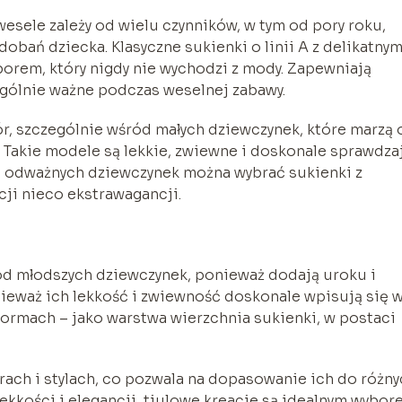
esele zależy od wielu czynników, w tym od pory roku,
bań dziecka. Klasyczne sukienki o linii A z delikatny
borem, który nigdy nie wychodzi z mody. Zapewniają
ególnie ważne podczas weselnej zabawy.
ór, szczególnie wśród małych dziewczynek, które marzą 
. Takie modele są lekkie, zwiewne i doskonale sprawdza
ej odważnych dziewczynek można wybrać sukienki z
cji nieco ekstrawagancji.
ód młodszych dziewczynek, ponieważ dodają uroku i
nieważ ich lekkość i zwiewność doskonale wpisują się 
 formach – jako warstwa wierzchnia sukienki, w postaci
rach i stylach, co pozwala na dopasowanie ich do różn
 lekkości i elegancji, tiulowe kreacje są idealnym wybo