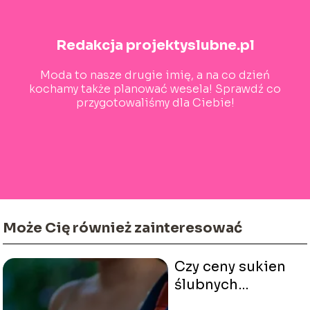
Redakcja projektyslubne.pl
Moda to nasze drugie imię, a na co dzień
kochamy także planować wesela! Sprawdź co
przygotowaliśmy dla Ciebie!
Może Cię również zainteresować
Czy ceny sukien
ślubnych
dotknęła inflacja?