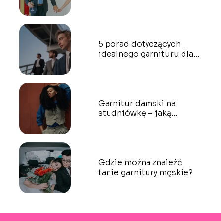
ojca pana młodego
5 porad dotyczących
idealnego garnituru dla
blondyna
Garnitur damski na
studniówkę – jaką
stylizację wybrać na bal?
Gdzie można znaleźć
tanie garnitury męskie?