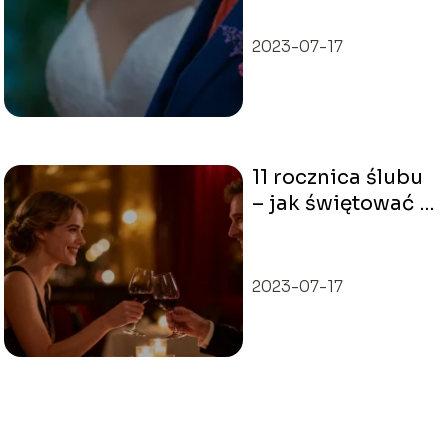
Ile może
kosztować?
2023-07-17
11 rocznica ślubu
– jak świętować i
jaki prezent
wybrać?
2023-07-17