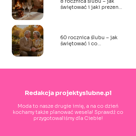
8 rocznica ślubu – jak
świętować i jaki prezent
wybrać?
60 rocznica ślubu – jak
świętować i co
podarować?
Redakcja projektyslubne.pl
Moda to nasze drugie imię, a na co dzień
kochamy także planować wesela! Sprawdź co
przygotowaliśmy dla Ciebie!