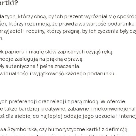
artki?
a tych, którzy chcą, by ich prezent wyróżniał się spośró
ci, którzy rozumieją, że prawdziwa wartość podarunku
rzyjaciół i rodziny, którzy pragną, by ich życzenia były c
m.
k papieru i magię słów zapisanych czyjąś ręką.
emocje zasługują na piękną oprawę.
ły autentyczne i pełne znaczenia.
ywidualność i wyjątkowość każdego podarunku.
ch preferencji oraz relacji z parą młodą. W ofercie
 ale także bardziej kreatywne, zabawne i niekonwencjona
ś dla siebie, co najlepiej oddaje jego uczucia i intencj
awa Szymborska, czy humorystyczne kartki z definicją