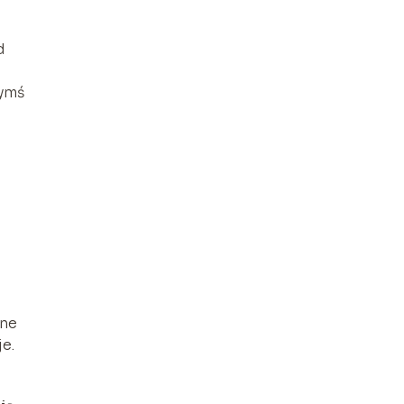
d
zymś
lne
e.