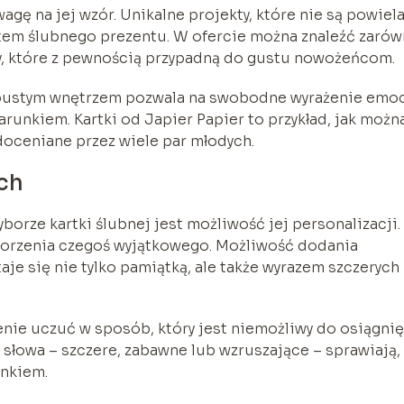
agę na jej wzór. Unikalne projekty, które nie są powiel
tem ślubnego prezentu. W ofercie można znaleźć zaró
ry, które z pewnością przypadną do gustu nowożeńcom.
z pustym wnętrzem pozwala na swobodne wyrażenie emoc
arunkiem. Kartki od Japier Papier to przykład, jak możn
 doceniane przez wiele par młodych.
ych
orze kartki ślubnej jest możliwość jej personalizacji.
tworzenia czegoś wyjątkowego. Możliwość dodania
aje się nie tylko pamiątką, ale także wyrazem szczerych
enie uczuć w sposób, który jest niemożliwy do osiągnię
słowa – szczere, zabawne lub wzruszające – sprawiają,
unkiem.