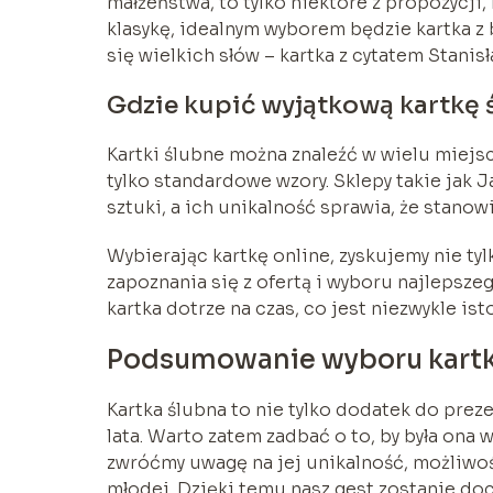
małżeństwa, to tylko niektóre z propozycji
klasykę, idealnym wyborem będzie kartka 
się wielkich słów – kartka z cytatem Stani
Gdzie kupić wyjątkową kartkę 
Kartki ślubne można znaleźć w wielu miejsc
tylko standardowe wzory. Sklepy takie jak J
sztuki, a ich unikalność sprawia, że stanow
Wybierając kartkę online, zyskujemy nie t
zapoznania się z ofertą i wyboru najlepsz
kartka dotrze na czas, co jest niezwykle is
Podsumowanie wyboru kartki
Kartka ślubna to nie tylko dodatek do prez
lata. Warto zatem zadbać o to, by była ona 
zwróćmy uwagę na jej unikalność, możliwoś
młodej. Dzięki temu nasz gest zostanie doc