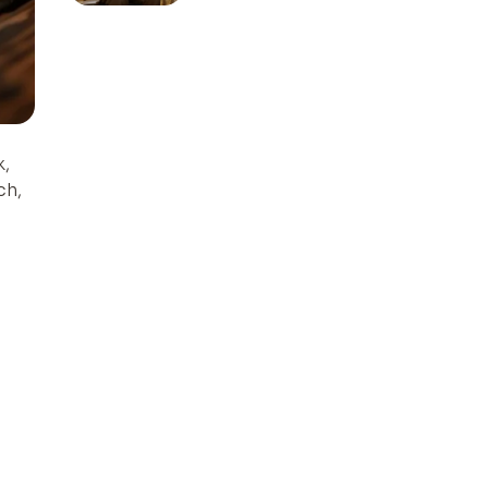
k,
ch,