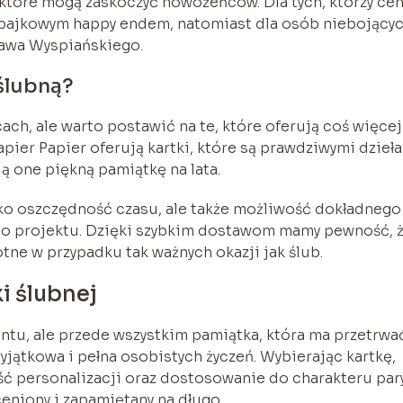
, które mogą zaskoczyć nowożeńców. Dla tych, którzy cen
z bajkowym happy endem, natomiast dla osób niebojący
sława Wyspiańskiego.
ślubną?
ach, ale warto postawić na te, które oferują coś więcej
apier Papier oferują kartki, które są prawdziwymi dzieł
ią one piękną pamiątkę na lata.
ylko oszczędność czasu, ale także możliwość dokładnego
ego projektu. Dzięki szybkim dostawom mamy pewność, 
totne w przypadku tak ważnych okazji jak ślub.
 ślubnej
entu, ale przede wszystkim pamiątka, która ma przetrwa
wyjątkowa i pełna osobistych życzeń. Wybierając kartkę,
ć personalizacji oraz dostosowanie do charakteru par
eniony i zapamiętany na długo.