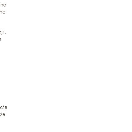
ane
wno
ji,
a
cia
 że