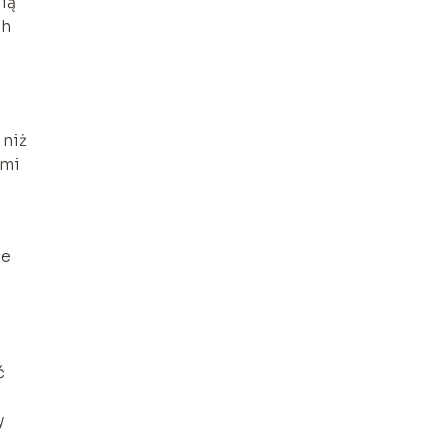
ią
ch
 niż
ami
że
ć
y