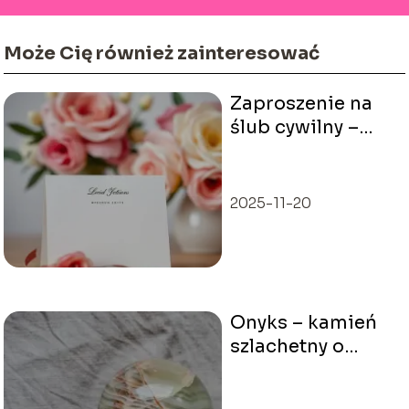
Może Cię również zainteresować
Zaproszenie na
ślub cywilny –
elegancja i
prostota w
jednym
2025-11-20
Onyks – kamień
szlachetny o
potężnych
właściwościach