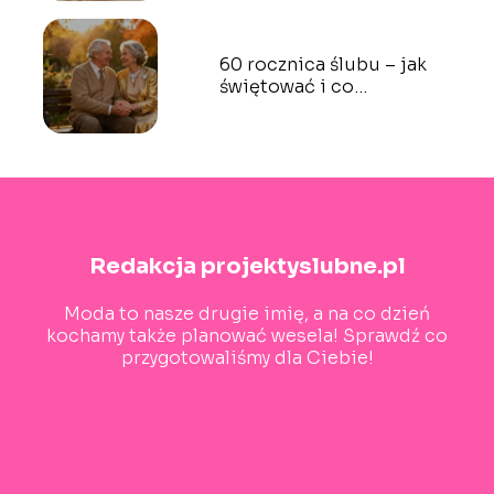
60 rocznica ślubu – jak
świętować i co
podarować?
Redakcja projektyslubne.pl
Moda to nasze drugie imię, a na co dzień
kochamy także planować wesela! Sprawdź co
przygotowaliśmy dla Ciebie!