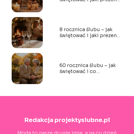
wybrać?
8 rocznica ślubu – jak
świętować i jaki prezent
wybrać?
60 rocznica ślubu – jak
świętować i co
podarować?
Redakcja projektyslubne.pl
Moda to nasze drugie imię, a na co dzień