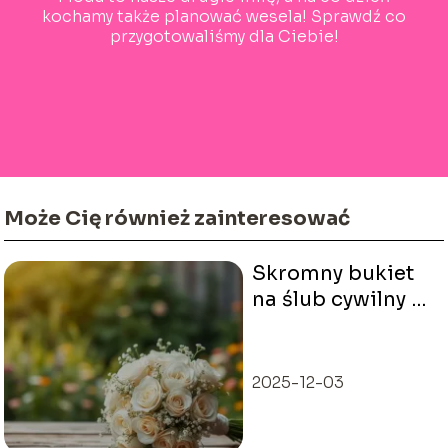
kochamy także planować wesela! Sprawdź co
przygotowaliśmy dla Ciebie!
Może Cię również zainteresować
Skromny bukiet
na ślub cywilny –
jak wybrać
idealny?
2025-12-03