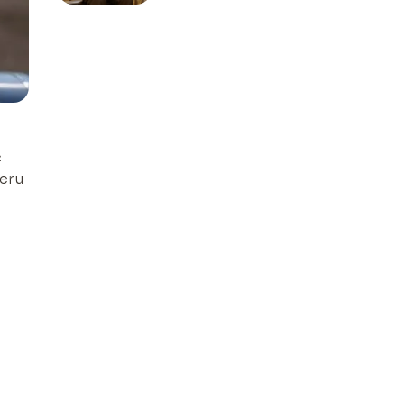
ć
teru