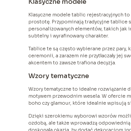
Klasyczne modele
Klasyczne modele tablic rejestracyjnych to
prostotę. Przypominają tradycyjne tablice
personalizowanych elementów, takich jak i
subtelny i wyrafinowany charakter.
Tablice te są często wybierane przez pary, k
ceremonii, a zarazem nie przytłaczały jej 
akcentem to zawsze trafiona decyzja.
Wzory tematyczne
Wzory tematyczne to idealne rozwiązanie dl
motywem przewodnim wesela. W ofercie moż
boho czy glamour, które idealnie wpisują s
Dzięki szerokiemu wyborowi wzorów możliwe
ozdobą, ale także wprowadzą odpowiednią a
doskonała okazja, by dodać dekoracjom indy