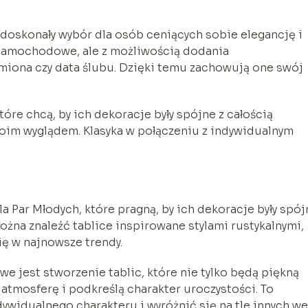
 doskonały wybór dla osób ceniących sobie elegancję i
 samochodowe, ale z możliwością dodania
miona czy data ślubu. Dzięki temu zachowują one swój
tóre chcą, by ich dekoracje były spójne z całością
swoim wyglądem. Klasyka w połączeniu z indywidualnym
a Par Młodych, które pragną, by ich dekoracje były spój
na znaleźć tablice inspirowane stylami rustykalnymi,
ię w najnowsze trendy.
 jest stworzenie tablic, które nie tylko będą piękną
tmosferę i podkreślą charakter uroczystości. To
widualnego charakteru i wyróżnić się na tle innych we