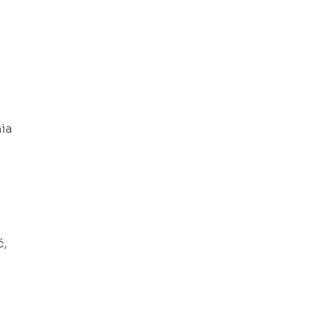
ia
ć,