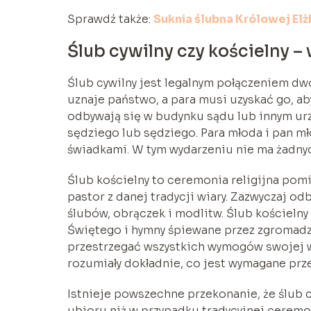
Sprawdź także:
Suknia ślubna Królowej Elż
Ślub cywilny czy kościelny –
Ślub cywilny jest legalnym połączeniem dw
uznaje państwo, a para musi uzyskać go, ab
odbywają się w budynku sądu lub innym ur
sędziego lub sędziego. Para młoda i pan m
świadkami. W tym wydarzeniu nie ma żadny
Ślub kościelny to ceremonia religijna pom
pastor z danej tradycji wiary. Zazwyczaj od
ślubów, obrączek i modlitw. Ślub kościelny
Świętego i hymny śpiewane przez zgromadze
przestrzegać wszystkich wymogów swojej wi
rozumiały dokładnie, co jest wymagane pr
Istnieje powszechne przekonanie, że ślub
ubioru niż w przypadku tradycyjnej ceremonii