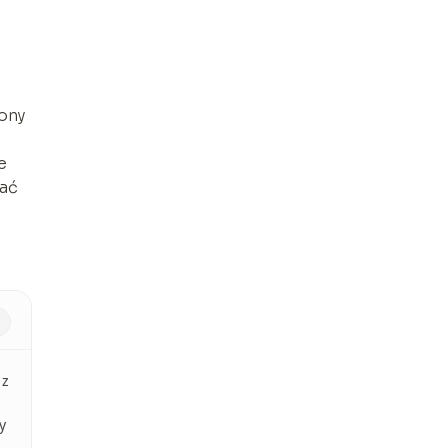
ony
e
tać
 z
y