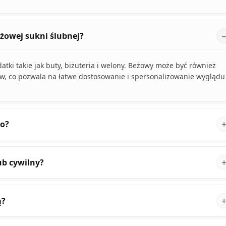
żowej sukni ślubnej?
tki takie jak buty, biżuteria i welony. Beżowy może być również
ów, co pozwala na łatwe dostosowanie i spersonalizowanie wyglądu
go?
ub cywilny?
ą?