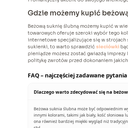
Gdzie możemy kupić beżową
Beżową suknię ślubną możemy kupić w wiel
towarowych oferuje szeroki wybór tego kol
internetowe specjalizujące się w strojach
sukienki, to warto sprawdzić
sieciówki
bąd
pieniądze możesz zostać gwiazdą imprezy. 
politykę zwrotów przed dokonaniem jakic
FAQ – najczęściej zadawane pytania
Dlaczego warto zdecydować się na beżow
Beżowa suknia ślubna może być odpowiednim wy
innymi kolorami, takimi jak biały, kość słoniowa
ona również bardziej miękki wygląd niż tradycyj
styl.