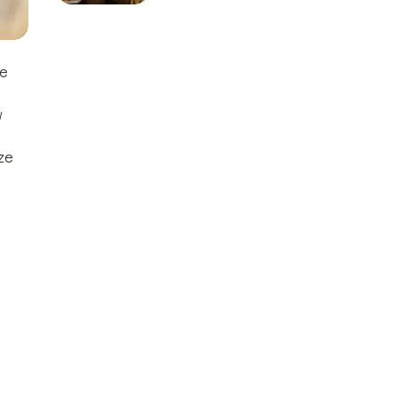
że
w
ć
ze