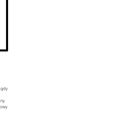
 gdy
ny.
sowy