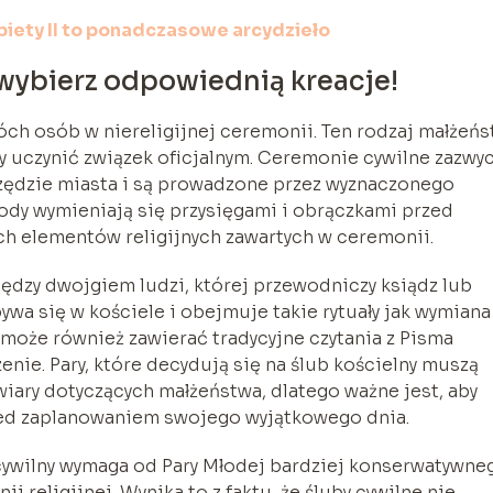
biety II to ponadczasowe arcydzieło
 wybierz odpowiednią kreacje!
óch osób w niereligijnej ceremonii. Ten rodzaj małżeń
y uczynić związek oficjalnym. Ceremonie cywilne zazwy
zędzie miasta i są prowadzone przez wyznaczonego
łody wymieniają się przysięgami i obrączkami przed
ch elementów religijnych zawartych w ceremonii.
iędzy dwojgiem ludzi, której przewodniczy ksiądz lub
bywa się w kościele i obejmuje takie rytuały jak wymiana
 może również zawierać tradycyjne czytania z Pisma
nie. Pary, które decydują się na ślub kościelny muszą
ary dotyczących małżeństwa, dlatego ważne jest, aby
zed zaplanowaniem swojego wyjątkowego dnia.
 cywilny wymaga od Pary Młodej bardziej konserwatywne
 religijnej. Wynika to z faktu, że śluby cywilne nie