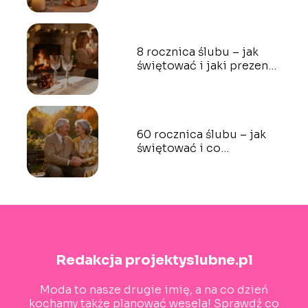
8 rocznica ślubu – jak
świętować i jaki prezent
wybrać?
60 rocznica ślubu – jak
świętować i co
podarować?
Redakcja projektyslubne.pl
Moda to nasze drugie imię, a na co dzień
kochamy także planować wesela! Sprawdź co