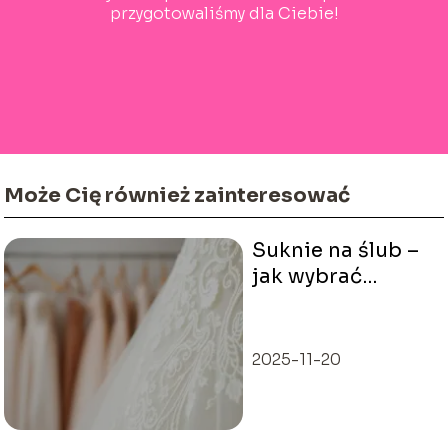
przygotowaliśmy dla Ciebie!
Może Cię również zainteresować
Suknie na ślub –
jak wybrać
idealną kreację
na ten wyjątkowy
dzień?
2025-11-20