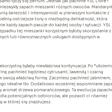
samo tyczy się perfum. Jednak jak pachnie YSL Libre?
 niezwykły zapach mieszanki różnych owoców. Mandarynk
ewnią świeżość i intensywność w pierwszym kontakcie z
ełnią ostrzejsze tony o niezbędną delikatność, która
nie każdy zapach pasuje do każdej osoby i sytuacji. YSL
zypadku tej mieszanki korzystnym byłoby skorzystanie z
rnych lub równoznacznych usługach dostępnych w
ekorzystną byłaby niewłaściwa kontynuacja. Po “ułożeni
inę pachnieć będziesz cytrusami, lawendą i czarną
w swoją właściwą formę. Zaczniesz pachnieć jaśminem,
niego idealne tło. Dodatkowo wcześniej wspomniane zap
any aromat drzewa pomarańczowego. Ta ewolucja zapac
dla potencjalnych odbiorców, ale pozwoli ci również
ę w której się znajdujesz.