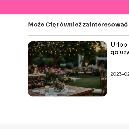
Może Cię również zainteresować
Urlop 
go uzy
uwag
2023-0