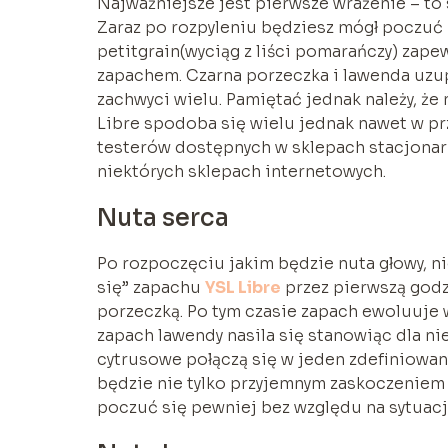
Najważniejsze jest pierwsze wrażenie – to 
Zaraz po rozpyleniu będziesz mógł poczuć
petitgrain(wyciąg z liści pomarańczy) zap
zapachem. Czarna porzeczka i lawenda uzup
zachwyci wielu. Pamiętać jednak należy, że 
Libre spodoba się wielu jednak nawet w pr
testerów dostępnych w sklepach stacjona
niektórych sklepach internetowych.
Nuta serca
Po rozpoczęciu jakim będzie nuta głowy, ni
się” zapachu
YSL Libre
przez pierwszą godz
porzeczką. Po tym czasie zapach ewoluuje 
zapach lawendy nasila się stanowiąc dla 
cytrusowe połączą się w jeden zdefiniow
będzie nie tylko przyjemnym zaskoczeniem 
poczuć się pewniej bez względu na sytuacj