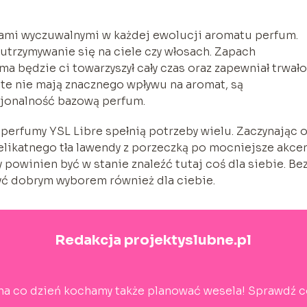
tami wyczuwalnymi w każdej ewolucji aromatu perfum.
utrzymywanie się na ciele czy włosach. Zapach
ma będzie ci towarzyszył cały czas oraz zapewniał trwało
te nie mają znacznego wpływu na aromat, są
cjonalność bazową perfum.
erfumy YSL Libre spełnią potrzeby wielu. Zaczynając 
likatnego tła lawendy z porzeczką po mocniejsze akce
owinien być w stanie znaleźć tutaj coś dla siebie. Be
yć dobrym wyborem również dla ciebie.
Redakcja projektyslubne.pl
 na co dzień kochamy także planować wesela! Sprawdź c