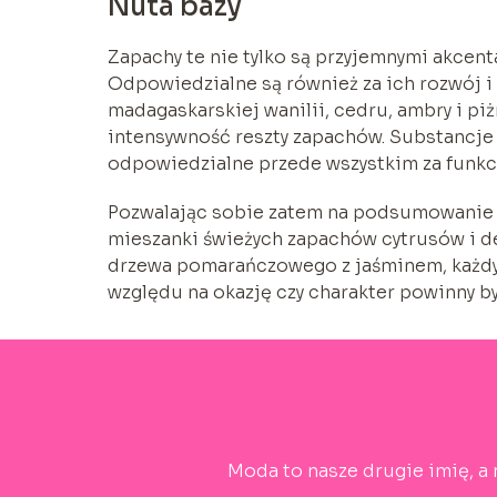
Nuta bazy
Zapachy te nie tylko są przyjemnymi akcen
Odpowiedzialne są również za ich rozwój i 
madagaskarskiej wanilii, cedru, ambry i piż
intensywność reszty zapachów. Substancje 
odpowiedzialne przede wszystkim za funk
Pozwalając sobie zatem na podsumowanie p
mieszanki świeżych zapachów cytrusów i de
drzewa pomarańczowego z jaśminem, każdy p
względu na okazję czy charakter powinny b
Moda to nasze drugie imię, a