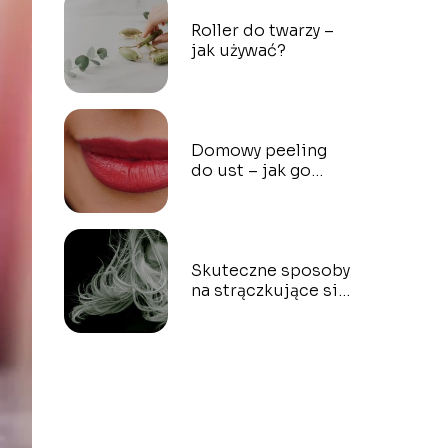
Roller do twarzy –
jak używać?
Domowy peeling
do ust – jak go
wykonać?
Skuteczne sposoby
na strączkujące się
włosy