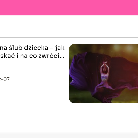
na ślub dziecka – jak
skać i na co zwrócić
ę?
2-07