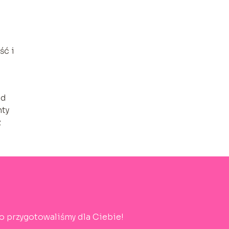
ść i
od
nty
z
o przygotowaliśmy dla Ciebie!