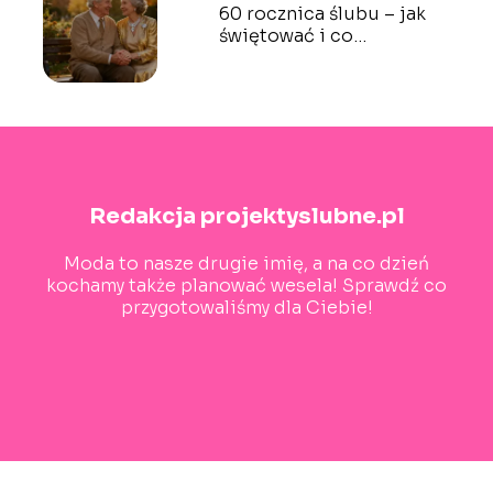
60 rocznica ślubu – jak
świętować i co
podarować?
Redakcja projektyslubne.pl
Moda to nasze drugie imię, a na co dzień
kochamy także planować wesela! Sprawdź co
przygotowaliśmy dla Ciebie!