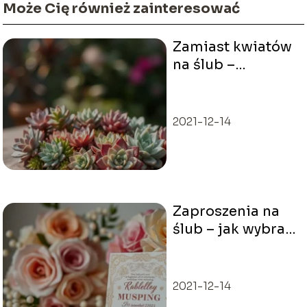
Może Cię również zainteresować
Zamiast kwiatów
na ślub –
oryginalne
pomysły na
prezent
2021-12-14
Zaproszenia na
ślub – jak wybrać
idealny styl?
2021-12-14