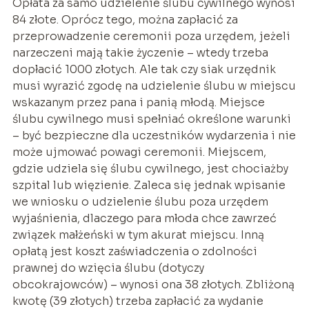
Opłata za samo udzielenie ślubu cywilnego wynosi
84 złote. Oprócz tego, można zapłacić za
przeprowadzenie ceremonii poza urzędem, jeżeli
narzeczeni mają takie życzenie – wtedy trzeba
dopłacić 1000 złotych. Ale tak czy siak urzędnik
musi wyrazić zgodę na udzielenie ślubu w miejscu
wskazanym przez pana i panią młodą. Miejsce
ślubu cywilnego musi spełniać określone warunki
– być bezpieczne dla uczestników wydarzenia i nie
może ujmować powagi ceremonii. Miejscem,
gdzie udziela się ślubu cywilnego, jest chociażby
szpital lub więzienie. Zaleca się jednak wpisanie
we wniosku o udzielenie ślubu poza urzędem
wyjaśnienia, dlaczego para młoda chce zawrzeć
związek małżeński w tym akurat miejscu. Inną
opłatą jest koszt zaświadczenia o zdolności
prawnej do wzięcia ślubu (dotyczy
obcokrajowców) – wynosi ona 38 złotych. Zbliżoną
kwotę (39 złotych) trzeba zapłacić za wydanie